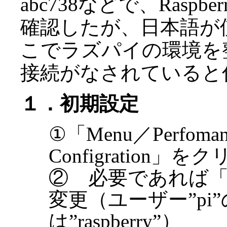
abc738などで、Raspber
確認したが、日本語が
こでラズパイの環境を整
接続がなされていると
１．初期設定
①「Menu／Perfomanc
Configration」を
② 必要であれば「P
変更（ユーザー”pi
は”raspberry”）