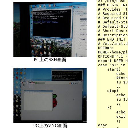
#! /bin/bash

### BEGIN INI
# Provides: t
# Required-St
# Required-St
# Default-Sta
# Default-Sto
# Short-Descr
# Description
### END INIT 
# /etc/init.d
USER=pi

HOME=/home/pi

OPTIONS=":1 -
PC上のSSH画面
export USER H
case "$1" in

    start)

        echo 
        #Inse
        su $U
        ;;

    stop)

        echo 
        su $U
        ;;

    *)

        echo 
        exit 1
        ;;

esac

PC上のVNC画面