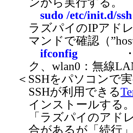
ンから実行する。
sudo /etc/init.d/ssh
ラズパイのIPアド
マンドで確認（”host
ifconfig
・・・・
ク、wlan0：無線LA
＜SSHをパソコンで
SSHが利用できる
Te
インストールする
「ラズパイのアド
合があるが「続行