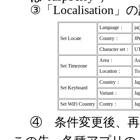
③「Localisation
Language：
ja
Set Locate
Counry：
JP
Character set：
UT
Area：
As
Set Timezone
Location：
To
Country：
Ja
Set Keyboard
Variant：
Ja
Set WiFi Country
Contry：
Ja
④ 条件変更後、再