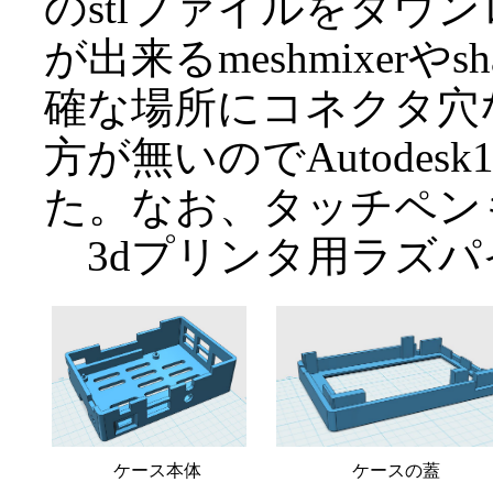
のstlファイルをダウン
が出来るmeshmixer
確な場所にコネクタ穴
方が無いのでAutode
た。なお、タッチペン
3dプリンタ用ラズパ
ケース本体
ケースの蓋