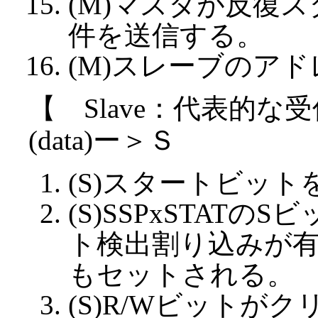
(M)マスタが反復
件を送信する。
(M)スレーブのア
【 Slave：代表的
(data)ー＞Ｓ
(S)スタートビッ
(S)SSPxSTAT
ト検出割り込みが有効
もセットされる。
(S)R/Wビットが