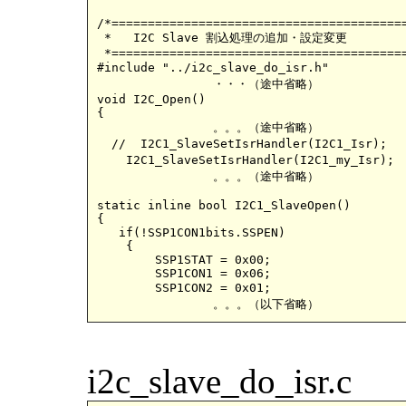
/*=========================================
 *   I2C Slave 割込処理の追加・設定変更　     	i2c_slave.c

 *=========================================
#include "../i2c_slave_do_isr.h"			//独自割込処理スケッチのヘッダーファイルを追加

		・・・（途中省略）

void I2C_Open() 

{

  		。。。（途中省略）

  //  I2C1_SlaveSetIsrHandler(I2C1_Isr);		//オリジナルの割込ハンドラーをコメントにして、

    I2C1_SlaveSetIsrHandler(I2C1_my_Isr); 		//代わりに自作割込ハンドラーを設定

  		。。。（途中省略）

static inline bool I2C1_SlaveOpen()

{

   if(!SSP1CON1bits.SSPEN)

    {      

        SSP1STAT = 0x00;

        SSP1CON1 = 0x06;

        SSP1CON2 = 0x01;				//SEN=1、ストレッチを有効に

i2c_slave_do_isr.c