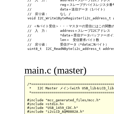
//　入　力：	address＝スレーブI2Cアドレス

//		reg＝スレーブデバイスレジスタ番号

//		data＝送信データ（1バイト）

//　戻り値：	なし /

void I2C_Write1ByteRegister(i2c_address_t a
// ＜Nバイト受信＞・・・マスターの受信にはこの関数の
//　入　力：	address＝スレーブI2Cアドレス

//		*data＝受信データバッファーポインタ

//　		len＝　受信要求バイト数

//　戻り値：	受信データ（*dataにNバイト）

main.c (master)
/*=========================================
 *   I2C Master メイン(with USB_lib＆LCD_lib
 *=========================================
#include "mcc_generated_files/mcc.h"

#include <stdio.h>

#include "USB_1459_CDC.h"

#include "i2cLCD_AQM0802A.h"
