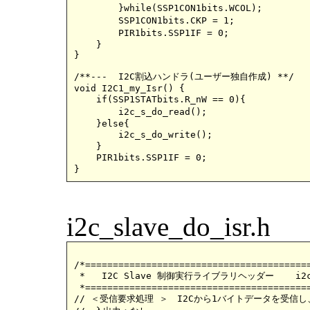
        }while(SSP1CON1bits.WCOL);			//書込衝突が無くなる（送信終了）まで待つ

        SSP1CON1bits.CKP = 1;				//ストレッチを解除（送信開始）

        PIR1bits.SSP1IF = 0;				//割込フラグクリア

    }	

}

/**---	I2C割込ハンドラ(ユーザー独自作成) **/

void I2C1_my_Isr() { 

    if(SSP1STATbits.R_nW == 0){				//マスターの書込要求か？

	i2c_s_do_read();				//スレーブがデータを受け取る（S=Read）

    }else{

	i2c_s_do_write();				//スレーブがデータを送る(S=write)

    }

    PIR1bits.SSP1IF = 0;				//割込フラグクリア

i2c_slave_do_isr.h
/*=========================================
 *   I2C Slave 制御実行ライブラリヘッダー	i2c_slave_do_isr.h

 *=========================================
// ＜受信要求処理 ＞　I2Cから1バイトデータを受信し、'