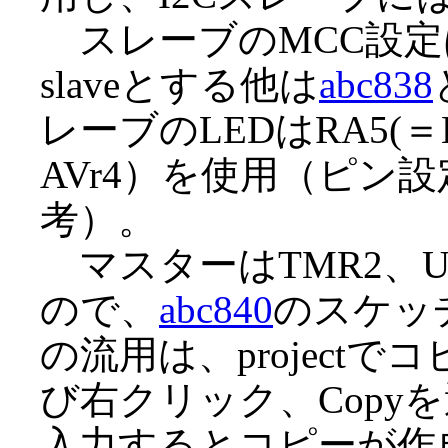
スレーブのMCC設定は、
slaveとする他は
abc838
レーブのLEDはRA5(＝
AVr4）を使用（ピン設
考）。
マスターはTMR2、US
ので、
abc840
のスケッ
の流用は、project
び右クリック、Copy
入力するとコピーが作