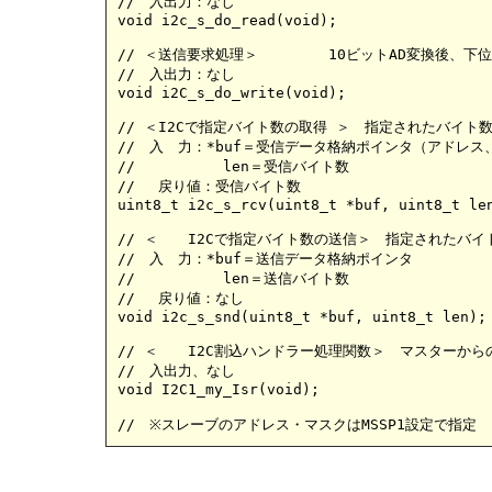
//　入出力：なし　

void i2c_s_do_read(void);						

// ＜送信要求処理＞	10ビットAD変換後、下位、上位バイトの順に2バイトをマスターに送信

//　入出力：なし

void i2C_s_do_write(void);

// ＜I2Cで指定バイト数の取得 ＞　指定されたバイト
//　入　力：*buf＝受信データ格納ポインタ（アドレス
//	    len＝受信バイト数

// 　戻り値：受信バイト数

uint8_t i2c_s_rcv(uint8_t *buf, uint8_t len
// ＜	I2Cで指定バイト数の送信＞　指定されたバイト数のデータを送信

//　入　力：*buf＝送信データ格納ポインタ

//	    len＝送信バイト数

// 　戻り値：なし	

void i2c_s_snd(uint8_t *buf, uint8_t len);

// ＜	I2C割込ハンドラー処理関数＞　マスターからの通信があれば割込が発生し、処理を実行

//　入出力、なし

void I2C1_my_Isr(void); 
