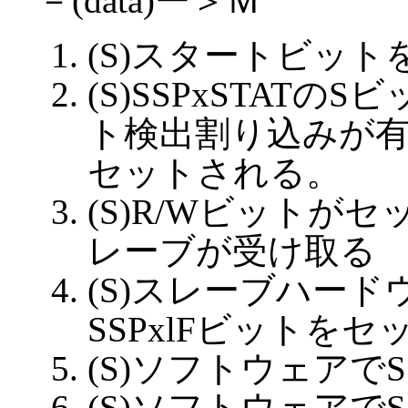
－(data)ー＞Ｍ
(S)スタートビッ
(S)SSPxSTAT
ト検出割り込みが有効
セットされる。
(S)R/Wビットが
レーブが受け取る
(S)スレーブハード
SSPxlFビットを
(S)ソフトウェアで
(S)ソフトウェアで