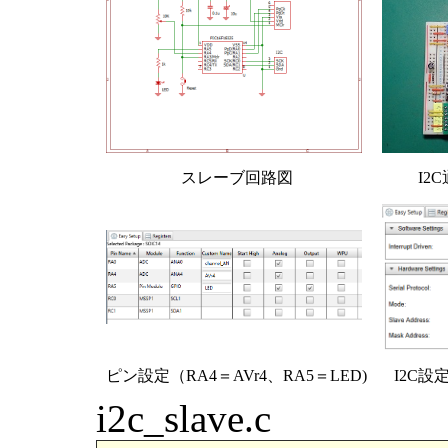
スレーブ回路図
I2
ピン設定（RA4＝AVr4、RA5＝LED)
I2C設
i2c_slave.c