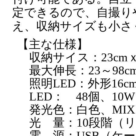
定できるので、自撮り
え、収納サイズも小さ
【主な仕様】
収納サイス：23cmｘ
最大伸長：23～98c
照明LED：外形16c
LED： 48個、10W
発光色：白色、MI
光 量：10段階（
電 源：USB（ケ