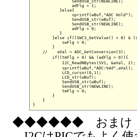
         	SendUSB_str(NEWLINE);

          	adFlg = 1;

           }else{

		sprintf(wBuf,"ADC Hold");

		SendUSB_str(wBuf);

		SendUSB_str(NEWLINE);

               	adFlg = 0;

           }

        }else if((SWC3_GetValue() > 0) & (s
            swFlg = 0;

        }

    //    aVal = ADC_GetConversion(3);			//マスターのADCは使わないのでコメントに

        if((tmFlg > 0) && (adFlg > 0)){			//tmFlgとadFlgが1なら１秒ごとに以下を実行

	    I2C_ReadNBytes(SV1, &aVal, 2);		//追加（スレーブからADCデータ取得）

	    sprintf(wBuf,"ADC:%4d",aVal);

	    LCD_cursor(0,1);

	    LCD_str(wBuf);

	    SendUSB_str(wBuf);

	    SendUSB_str(NEWLINE);

	    tmFlg = 0;

    	}

    } 

}
◆◆◆◆◆◆ おまけ
I2CはPICでもよく