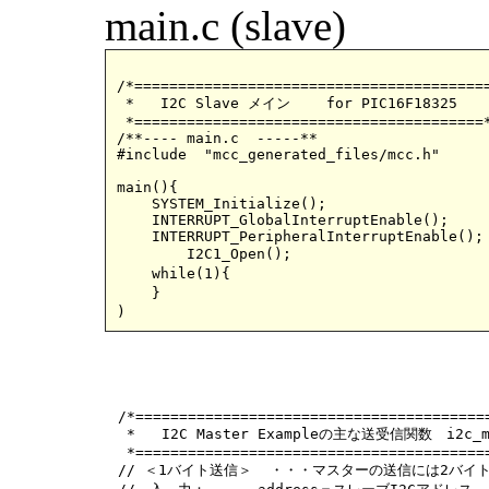
main.c (slave)
/*=========================================
 *   I2C Slave メイン	for PIC16F18325		main.c

 *========================================*
/**----	main.c	-----**

#include  "mcc_generated_files/mcc.h"

main(){

    SYSTEM_Initialize();		 	// initialize the device

    INTERRUPT_GlobalInterruptEnable();		// Enable the Global Interrupts

    INTERRUPT_PeripheralInterruptEnable();	// Enable the Peripheral Interrupts

	I2C1_Open();				// I2C通信を開始する

    while(1){					// 割込があるまでなにもしないで待ち、 

    }						// 割込があれば、割り込み処理を実行する

)
/*=========================================
 *   I2C Master Exampleの主な送受信関数　i2c_mas
 *=========================================
// ＜1バイト送信＞  ・・・マスターの送信には2バイト