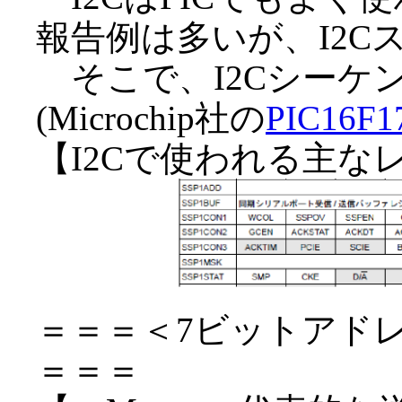
報告例は多いが、I2C
そこで、I2Cシーケ
(Microchip社の
PIC16F1
【I2Cで使われる主な
＝＝＝＜7ビットアド
＝＝＝