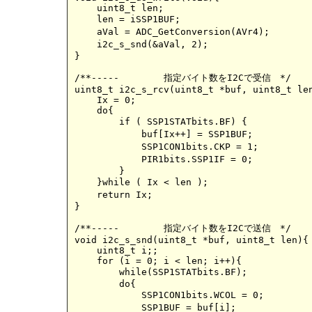
    uint8_t len;

    len = iSSP1BUF;					//アドレスデータを読み出しBFフラグをクリア

    aVal = ADC_GetConversion(AVr4);			//ANA4(AVr4）入力をAD変換  (strech中のまま)

    i2c_s_snd(&aVal, 2);				//2バイト（10ビット）のAD変換データを返信

}

/**-----	指定バイト数をI2Cで受信　*/

uint8_t i2c_s_rcv(uint8_t *buf, uint8_t len
    Ix = 0;

    do{

    	if ( SSP1STATbits.BF) {				//I2Cバッファーに受信データがあれば

    	    buf[Ix++] = SSP1BUF; 			//受信データを取り出す

 	    SSP1CON1bits.CKP = 1;			//まだデータがあるならストレッチ解除(受信再開）

	    PIR1bits.SSP1IF = 0; 			//割込フラグクリア

	}

    }while ( Ix < len );				//指定文字数に達したら受信終了

    return Ix;						//受信バイト数を返す

}

/**-----	指定バイト数をI2Cで送信　*/

void i2c_s_snd(uint8_t *buf, uint8_t len){

    uint8_t i;;

    for (i = 0; i < len; i++){

        while(SSP1STATbits.BF);				//I2Cバッファーが空になるまで待つ

        do{

            SSP1CON1bits.WCOL = 0;			//書込衝突フラグをクリア

            SSP1BUF = buf[i];				//送信データをI2Cバッファに書き込む
