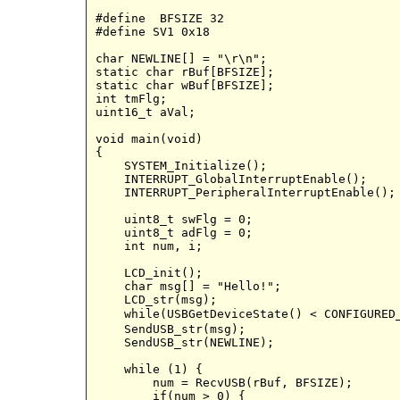
#define  BFSIZE 32

#define SV1 0x18	  				// Slave I2C Devie Address

char NEWLINE[] = "\r\n";

static char rBuf[BFSIZE]; 

static char wBuf[BFSIZE];

int tmFlg; 

uint16_t aVal;  

void main(void)

{

    SYSTEM_Initialize();	

    INTERRUPT_GlobalInterruptEnable();	

    INTERRUPT_PeripheralInterruptEnable();

    uint8_t swFlg = 0; 

    uint8_t adFlg = 0;  

    int num, i;

    LCD_init();

    char msg[] = "Hello!";

    LCD_str(msg);

    while(USBGetDeviceState() < CONFIGURED_STATE);	//USB接続の
    SendUSB_str(msg);

    SendUSB_str(NEWLINE);

    while (1) {

        num = RecvUSB(rBuf, BFSIZE);

        if(num > 0) {
