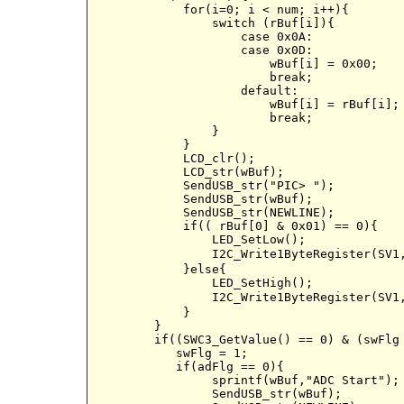
            for(i=0; i < num; i++){

                switch (rBuf[i]){

                    case 0x0A:

                    case 0x0D:

                    	wBuf[i] = 0x00;

                    	break;

                    default:

                   	wBuf[i] = rBuf[i];

                   	break;

                }

            }

            LCD_clr();

            LCD_str(wBuf); 

            SendUSB_str("PIC> ");

            SendUSB_str(wBuf);

            SendUSB_str(NEWLINE);

            if(( rBuf[0] & 0x01) == 0){

               	LED_SetLow();

		I2C_Write1ByteRegister(SV1, 0, 'L');	//追加（スレーブSV1に'L'を送る）

            }else{

               	LED_SetHigh();

		I2C_Write1ByteRegister(SV1, 0, 'H');	//追加（スレーブSV1に'H'を送る）

	    }

        }

        if((SWC3_GetValue() == 0) & (swFlg 
           swFlg = 1;

           if(adFlg == 0){

             	sprintf(wBuf,"ADC Start");

		SendUSB_str(wBuf);
