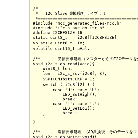
/*=========================================
 *   I2C Slave 制御実行ライブラリ			i2c_slave_do_isr.c

 *=========================================
#include "mcc_generated_files/mcc.h"

#include "i2c_slave_do_isr.h"

#define I2CBFSIZE 16

static uint8_t	  i2cBf[I2CBFSIZE];			//I2C通信用データーバッファー

volatile uint8_t  Ix;					//バッファーデーターインデックス

volatile uint16_t aVal;					//AD変換データ

/**-----  受信要求処理（マスターからのI2Cデータを受信
void i2c_s_do_read(void){

    uint8_t len;

    len = i2c_s_rcv(i2cBf, 3);				//受信データをrBufに読み出す

    SSP1CON1bits.CKP = 1; 				//ストレッチを解除

    switch ( i2cBf[2] ) {				//受信文字の3番目（文字データ）が・・

	case 'H': case 'h':

	    LED_SetHigh();

	    break;

    	case 'L': case 'l':

     	    LED_SetLow();

    	    break; 

    }

}

/**-----  送信要求処理 （AD変換後、そのデータをマ
void i2c_s_do_write(void){
