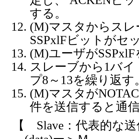
する。
(M)マスタからス
SSPxlFビットが
(M)ユーザがSSPx
スレーブから1バイ
プ8～13を繰り返す
(M)マスタがNOT
件を送信すると通
【 Slave：代表的